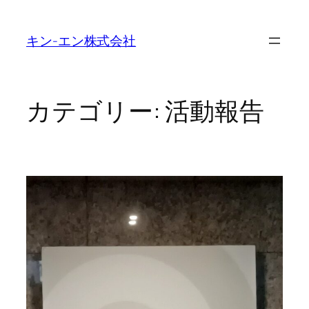
内
容
キン-エン株式会社
を
ス
キ
ッ
カテゴリー:
活動報告
プ