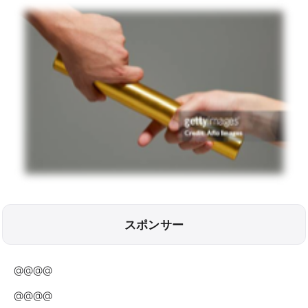
スポンサー
@@@@
@@@@